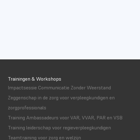
Trainingen & Workshops
Impactsessie Communicatie Zonder Weerstand
Zeggenschap in de zorg voor verpleegkundigen en
zorgprofessionals
Training Ambassadeurs voor VAR, VVAR, PAR en VSB
Training leiderschap voor regieverpleegkundigen
Teamtraining voor zorg en welzijn