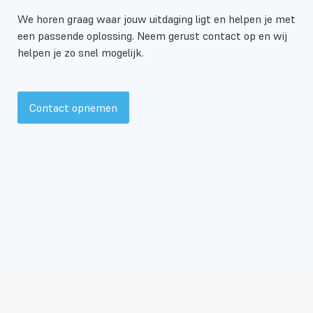
sluit hier goed op aan doordat deelnemers
een ander doet. Dat zorgt voor energie, verbinding
We horen graag waar jouw uitdaging ligt en helpen je met
vaardigheden ontwikkelen die bijdragen aan
en blijvende impact.
een passende oplossing. Neem gerust contact op en wij
samenwerking, duurzame inzetbaarheid,
helpen je zo snel mogelijk.
professionele groei en effectiever functioneren in
de praktijk. Daardoor wordt deze workshop
regelmatig ingezet als onderdeel van persoonlijke
ontwikkeling of een individueel ontwikkeltraject.
Contact opnemen