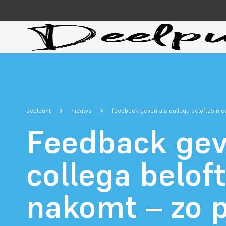
deelpunt
nieuws
feedback geven als collega beloftes nie
Feedback gev
collega beloft
nakomt – zo p