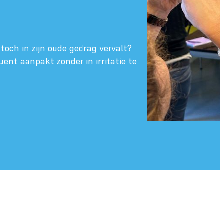
toch in zijn oude gedrag vervalt?
ent aanpakt zonder in irritatie te