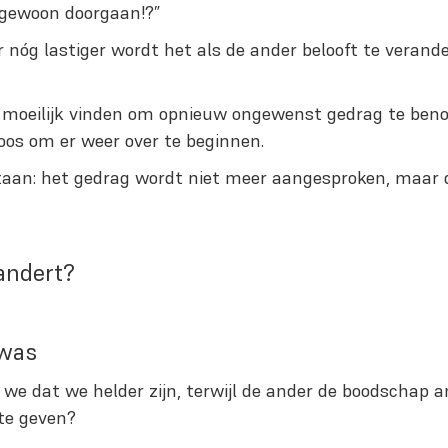
t gewoon doorgaan!?”
r nóg lastiger wordt het als de ander belooft te verand
et moeilijk vinden om opnieuw ongewenst gedrag te be
oos om er weer over te beginnen.
aan: het gedrag wordt niet meer aangesproken, maar de
randert?
 was
 dat we helder zijn, terwijl de ander de boodschap and
 te geven?