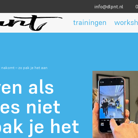
info@dlpnt.nl
0
trainingen
worksh
t nakomt – zo pak je het aan
en als
es niet
ak je het