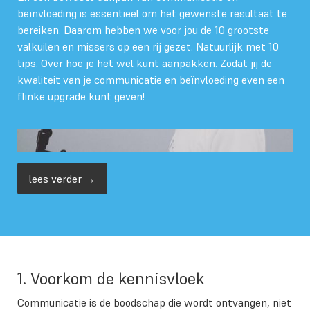
beïnvloeding is essentieel om het gewenste resultaat te
bereiken. Daarom hebben we voor jou de 10 grootste
valkuilen en missers op een rij gezet. Natuurlijk met 10
tips. Over hoe je het wel kunt aanpakken. Zodat jij de
kwaliteit van je communicatie en beïnvloeding even een
flinke upgrade kunt geven!
lees verder →
1. Voorkom de kennisvloek
Communicatie is de boodschap die wordt ontvangen, niet